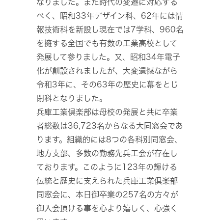
なりました。また時代の変遷に対応する
べく、昭和33年デザイン科、62年には情
報技術科を新設し現在では7学科、960名
を擁する全国でも有数の工業高校として
発展して参りました。又、昭和34年電子
化が創設されましたが、大変遺憾ながら
令和3年に、その63年の歴史に幕をとじ
閉科となりました。
兵庫工業倶楽部は母校の発展と共に卒業
者総数は36,723名からなる大同窓会であ
ります。組織的には8つの各科別同窓会、
地方支部、多数の勤務先兵工会が存在し
ております。このように123年の輝ける
伝統と歴史に支えられた兵庫工業倶楽部
同窓会に、本日御卒業の257名の方々が
御入会頂ける事を心より嬉しく、心強く