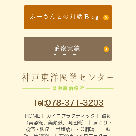
Tel:
078-371-3203
HOME
｜
カイロプラクティック
｜
鍼灸
（美容鍼、美顔鍼、開運鍼）
｜
肩こり・
頭痛・腰痛
｜
骨盤矯正・Ｏ脚矯正
｜
斜