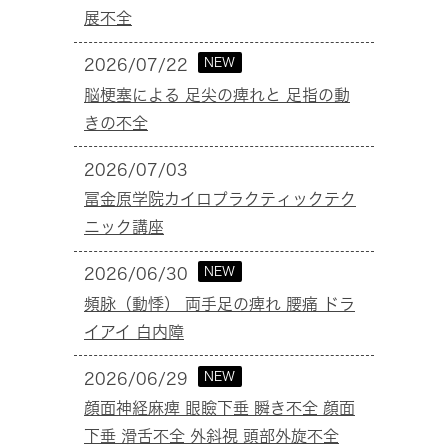
展不全
NEW
2026/07/22
脳梗塞による 足尖の痺れと 足指の動
きの不全
2026/07/03
冨金原学院カイロプラクティックテク
ニック講座
NEW
2026/06/30
頻脉（動悸） 両手足の痺れ 腰痛 ドラ
イアイ 白内障
NEW
2026/06/29
顔面神経麻痺 眼瞼下垂 瞬き不全 顔面
下垂 滑舌不全 外斜視 頭部外旋不全