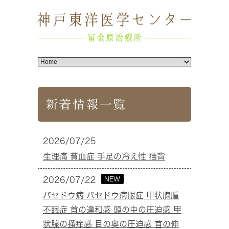
新着情報一覧
2026/07/25
生理痛 貧血症 手足の冷え性 猫背
NEW
2026/07/22
バセドウ病 バセドウ病眼症 甲状腺腫
不眠症 首の違和感 頭の中の圧迫感 甲
状腺の掻痒感 目の奥の圧迫感 首の伸