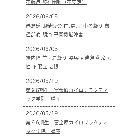
不眠症 歩行困難（不安定）
2026/06/05
倦怠感 眼精疲労 首､肩､背中の凝り 鼠
径部痛 頭痛 平衡機能障害
2026/06/05
緑内障 首・肩凝り 腰痛症 倦怠感 冷え
性 不眠症 老眼
2026/05/19
第９6期生 冨金原カイロプラクティ
ック学院 講座
2026/05/19
第９6期生 冨金原カイロプラクティ
ック学院 講座