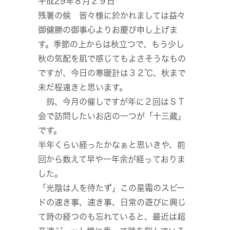
平成29年８月２９日
残暑の候 皆々様に於かれましては益々
御健勝の御事心よりお慶び申し上げま
す。季節の上からは秋立つで、もう少し
秋の気配を肌で感じてもよさそうなもの
ですが、今日の寒暖計は３２℃、秋まで
未だ程遠きと思います。
扨、今月の催しですが年に２回はＳＴ
会で訪問したいお店の一つが「十三蔵」
です。
半年くらい経ったかなぁと思いきや、前
回から数えて早や一年余が経っておりま
した。
「光陰は人を待たず」この星霜のスピー
ドの速き事、速き事、日常の遊びに興じ
て時の経つのも忘れていると、最近は超