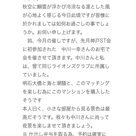
秋空に鰯雲が浮かび冷涼なる凛とした風
が心地よく感じる今日此頃ですが皆様に
於かれましては如何お過ごしの事でしょ
うか。お伺い申し上げます。
扨、今月の催しですが、先月神戸ST会
に初参加された 中川一幸さんのお宅で
会を催させて頂きます。中川さんと私
は、曾て同じライオンズクラブに所属し
ていました。
明石大橋と海と潮騒と、このマッチング
を楽しむ為にこのマンションを購入した
そうです
本人曰く、小さな部屋から見る景色は最
高だそうです。我々も中川さんに肖って
夜景を楽しませて頂きましょう。
※ 仕出し弁当を取る為、予約は確実に