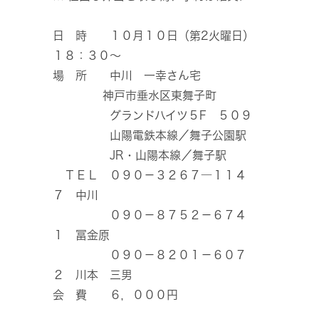
日 時 １０月１０日（第2火曜日）
１８：３０～
場 所 中川 一幸さん宅
神戸市垂水区東舞子町
グランドハイツ５F ５０９
山陽電鉄本線／舞子公園駅
JR・山陽本線／舞子駅
ＴＥＬ ０９０－３２６７―１１４
７ 中川
０９０－８７５２－６７４
１ 冨金原
０９０－８２０１－６０７
２ 川本 三男
会 費 ６，０００円