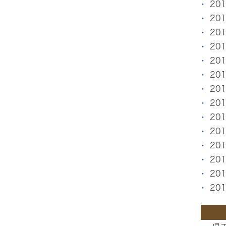
20
20
20
20
20
20
20
20
20
20
20
20
20
20