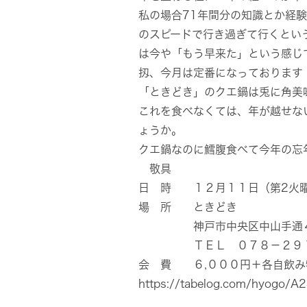
私の場合71年間分の知識とか経
のスピードで行き過ぎて行くとい
は今や「もう早来た」という感じ
扨、今月は定番になっております
「ときどき」のクエ鍋は兎に角美
これを食べなくては、年が越せな
ょうか。
クエ鍋なのに鱈腹食べ
敬具
日 時 １２月１１日（第2火
場 所 ときどき
神戸市中央区中山手通４－
ＴＥＬ ０７８－２９１
会 費 ６,０００円＋各自飲み
https://tabelog.com/hyogo