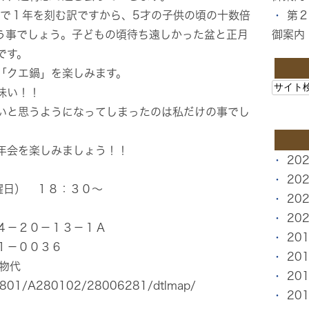
験で１年を刻む訳ですから、5才の子供の頃の十数倍
第２
う事でしょう。子どもの頃待ち遠しかった盆と正月
御案内
です。
「クエ鍋」を楽しみます。
味い！！
いと思うようになってしまったのは私だけの事でし
て今年の忘年会を楽しみましょう！！
20
20
曜日） １８：３０～
20
20
２０－１３－１Ａ
20
－００３６
20
物代
20
/A2801/A280102/28006281/dtlmap/
20