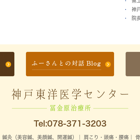
県
神
院
Tel:
078-371-3203
｜
鍼灸（美容鍼、美顔鍼、開運鍼）
｜
肩こり・頭痛・腰痛
｜