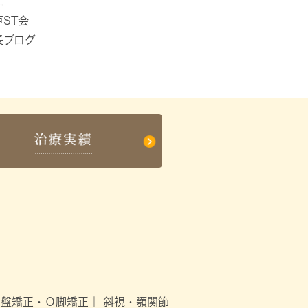
工
戸ST会
長ブログ
骨盤矯正・Ｏ脚矯正
｜
斜視・顎関節