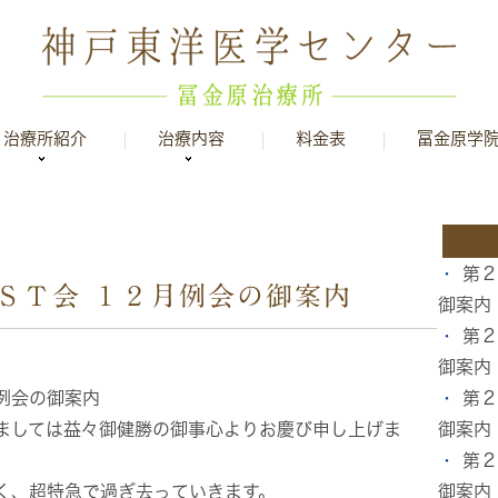
治療所紹介
治療内容
料金表
冨金原学
第
ＳＴ会 １２月例会の御案内
御案内
第
御案内
例会の御案内
第
ましては益々御健勝の御事心よりお慶び申し上げま
御案内
第２
く、超特急で過ぎ去っていきます。
御案内