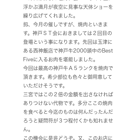
浮かぶ満月が夜空に見事な天体ショーを
繰り広げてくれました。
扨、今月の催しですが、焼肉といきま
す。神戸ＳＴ会におきましては２回目の
登場という事になります。先回は玉津に
ある西神飯店で神戸牛2000頭中のBest
Fiveに入るお肉を堪能しました。
今回は最高の神戸牛Ａ５ランクを焼肉で
頂きます。希少部位も色々と御用意して
いただけそうです。
三宮ではこの２倍の金額を出さなければ
ありつけない代物です。多分ここの焼肉
を食べると今迄のものは何んだったんだ
ろうと疑問符が３つ程付くかも知れませ
ん。
この機会に是非どうぞ。又、このお店に