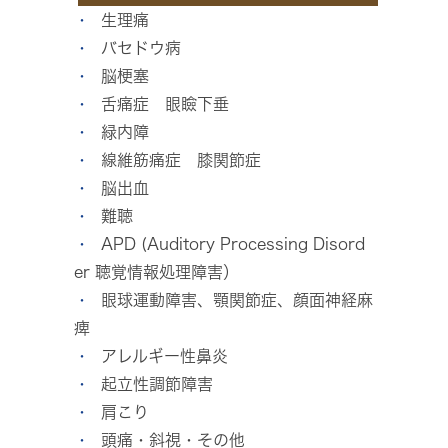
生理痛
バセドウ病
脳梗塞
舌痛症 眼瞼下垂
緑内障
線維筋痛症 膝関節症
脳出血
難聴
APD (Auditory Processing Disord
er 聴覚情報処理障害）
眼球運動障害、顎関節症、顔面神経麻
痺
アレルギー性鼻炎
起立性調節障害
肩こり
頭痛・斜視・その他