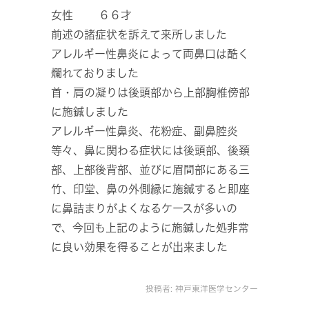
女性 ６６才
前述の諸症状を訴えて来所しました
アレルギー性鼻炎によって両鼻口は酷く
爛れておりました
首・肩の凝りは後頭部から上部胸椎傍部
に施鍼しました
アレルギー性鼻炎、花粉症、副鼻腔炎
等々、鼻に関わる症状には後頭部、後頚
部、上部後背部、並びに眉間部にある三
竹、印堂、鼻の外側縁に施鍼すると即座
に鼻詰まりがよくなるケースが多いの
で、今回も上記のように施鍼した処非常
に良い効果を得ることが出来ました
投稿者:
神戸東洋医学センター