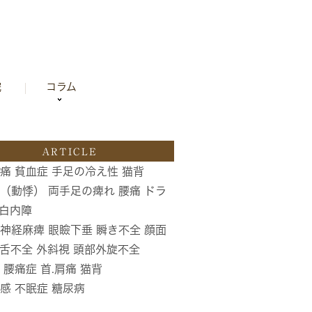
院
コラム
ARTICLE
痛 貧血症 手足の冷え性 猫背
（動悸） 両手足の痺れ 腰痛 ドラ
 白内障
神経麻痺 眼瞼下垂 瞬き不全 顔面
滑舌不全 外斜視 頭部外旋不全
 腰痛症 首.肩痛 猫背
感 不眠症 糖尿病