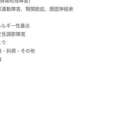
聴覚情報処理障害）
球運動障害、顎関節症、顔面神経麻
レルギー性鼻炎
立性調節障害
こり
痛・斜視・その他
痛