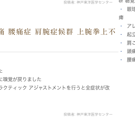
er 
投稿者:
神戸東洋医学センター
眼
痺
ア
痛 腰痛症 肩腕症候群 上腕拳上不
起
肩
頭
腰
た
に嗅覚が戻りました
ラクティック アジャストメントを行うと全症状が改
投稿者:
神戸東洋医学センター