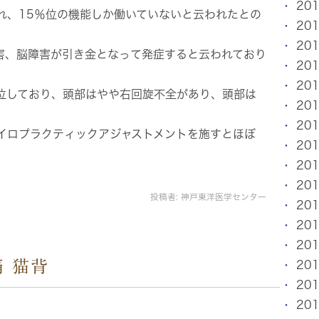
20
れ、15％位の機能しか働いていないと云われたとの
20
20
害、脳障害が引き金となって発症すると云われており
20
20
位しており、頭部はやや右回旋不全があり、頭部は
20
20
イロプラクティックアジャストメントを施すとほぼ
20
20
20
投稿者:
神戸東洋医学センター
20
20
20
痛 猫背
20
20
20