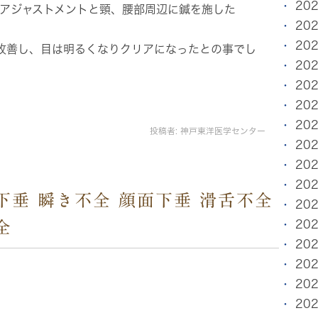
20
 アジャストメントと頸、腰部周辺に鍼を施した
20
20
改善し、目は明るくなりクリアになったとの事でし
20
20
20
20
投稿者:
神戸東洋医学センター
20
20
20
下垂 瞬き不全 顔面下垂 滑舌不全
20
20
全
20
20
20
20