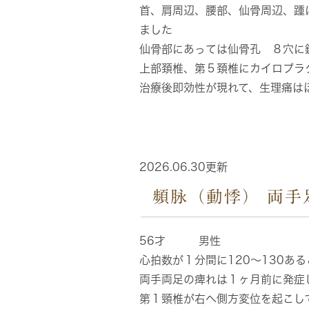
首、肩周辺、腰部、仙骨周辺、踵
ました
仙骨部にあっては仙骨孔 ８穴に
上部頚椎、第５頚椎にカイロプラ
治療後即効性が現れて、生理痛は
2026.06.30更新
頻脉（動悸） 両手
56才 男性
心拍数が１分間に120～130あ
両手両足の痺れは１ヶ月前に発症
第１頸椎が右へ側方変位を起こし