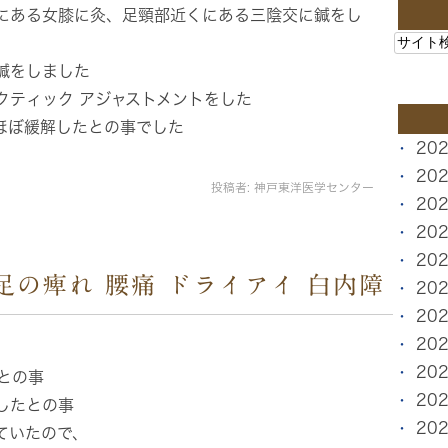
にある女膝に灸、足頸部近くにある三陰交に鍼をし
鍼をしました
クティック アジャストメントをした
ほぼ緩解したとの事でした
20
20
投稿者:
神戸東洋医学センター
20
20
20
足の痺れ 腰痛 ドライアイ 白内障
20
20
20
20
るとの事
20
したとの事
20
ていたので、