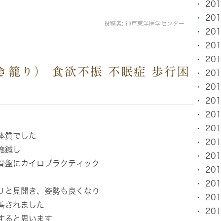
20
20
投稿者:
神戸東洋医学センター
20
20
20
き籠り） 食欲不振 不眠症 歩行困
20
20
20
20
20
体質でした
20
施鍼し
20
骨盤にカイロプラクティック
20
20
リと見開き、姿勢も良くなり
20
善されました
20
すると思います