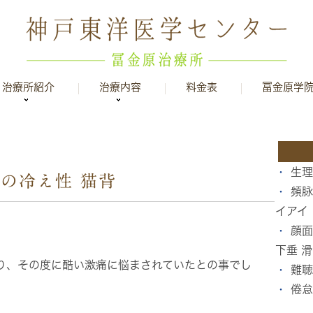
治療所紹介
治療内容
料金表
冨金原学
生理
足の冷え性 猫背
頻脉
イアイ
顔面
下垂 
り、その度に酷い激痛に悩まされていたとの事でし
難聴
倦怠