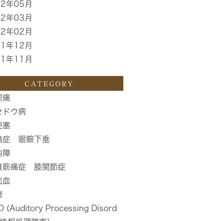
12年05月
12年03月
12年02月
11年12月
11年11月
CATEGORY
理痛
セドウ病
梗塞
痛症 眼瞼下垂
内障
維筋痛症 膝関節症
出血
聴
 (Auditory Processing Disord