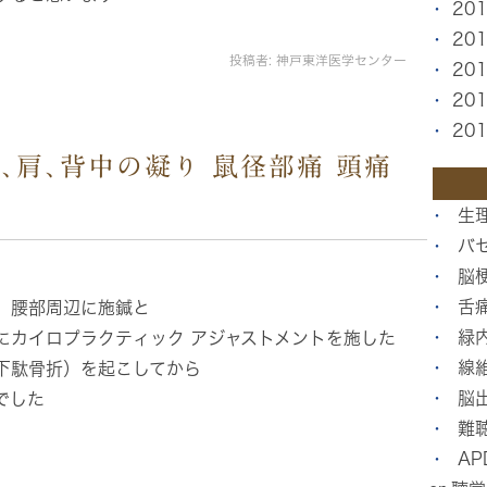
20
20
投稿者:
神戸東洋医学センター
20
20
20
､肩､背中の凝り 鼠径部痛 頭痛
生
バ
脳
舌
、腰部周辺に施鍼と
緑
にカイロプラクティック アジャストメントを施した
線
下駄骨折）を起こしてから
脳
でした
難
APD