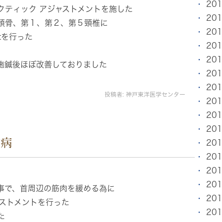
20
クティック アジャストメントを施した
20
頭骨、第１、第２、第５頸椎に
20
ntを行った
20
20
施鍼後ほぼ改善しておりました
20
20
投稿者:
神戸東洋医学センター
20
20
20
尿病
20
20
20
20
事で、首周辺の筋肉を緩める為に
20
ャストメントを行った
20
た