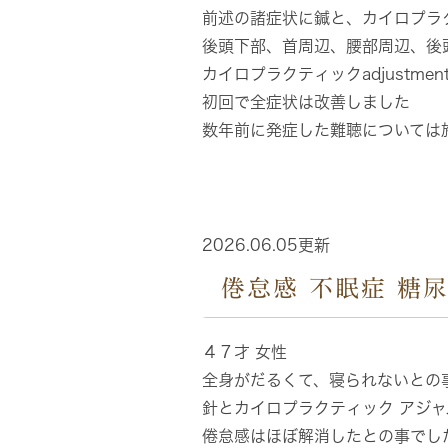
前述の諸症状に鍼と、カイロプラ
後頭下部、首周辺、腰部周辺、後
カイロプラクティックadjustme
初回で全症状は改善しました
数年前に発症した難聴については
2026.06.05更新
倦怠感 不眠症 糖
４７才 女性
全身がだるくて、寝られないとの
針とカイロプラクティック アジ
倦怠感はほぼ解消したとの事でし