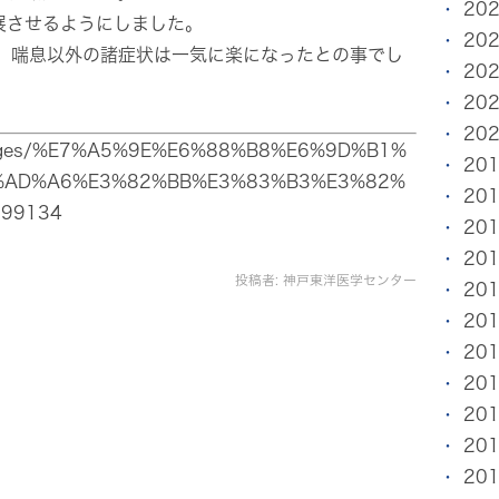
20
展させるようにしました。
20
、喘息以外の諸症状は一気に楽になったとの事でし
20
20
20
m/pages/%E7%A5%9E%E6%88%B8%E6%9D%B1%
20
%AD%A6%E3%82%BB%E3%83%B3%E3%82%
20
299134
20
20
投稿者:
神戸東洋医学センター
20
20
20
20
20
20
20