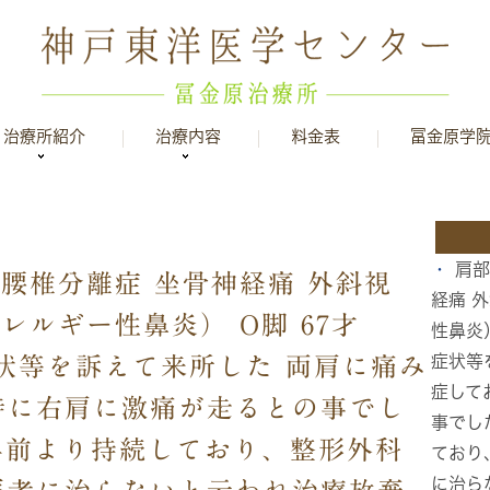
治療所紹介
治療内容
料金表
冨金原学
肩部
５腰椎分離症 坐骨神経痛 外斜視
経痛 
アレルギー性鼻炎） O脚 67才
性鼻炎
症状等
状等を訴えて来所した 両肩に痛み
症して
特に右肩に激痛が走るとの事でし
事でし
年前より持続しており、整形外科
ており
に治ら