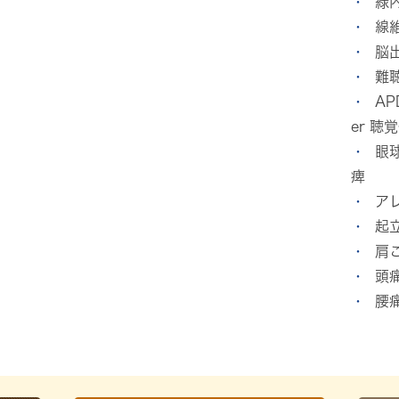
緑
線
脳
難
APD
er 
眼
痺
ア
起
肩
頭
腰