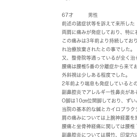
67才 男性
前述の諸症状等を訴えて来所した
両肩に痛みが発症しており、特に
この痛みは3年前より持続してお
れ治療放棄されたとの事でした。
又、整骨院等通っているが全く治
腰痛は腰椎5番の分離症から来て
外斜視は少しある程度でした。
2年前より喘息も発症していると
副鼻腔炎でアレルギー性鼻炎があ
O脚は10㎝位開脚しており、ず
当院の基本的な鍼とカイロプラク
肩の痛みについては上腕神経叢を
腰痛と坐骨神経痛に関しては腰椎
副鼻腔炎については攅竹、印堂穴