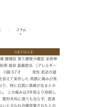
院
コラム
ARTICLE
痛 腰痛症 第５腰椎分離症 坐骨神
外斜視 喘息 副鼻腔炎 （アレルギー
） O脚 67才 男性 前述の諸
を訴えて来所した 両肩に痛みが発
おり、特に右肩に激痛が走るとの
た。 この痛みは3年前より持続し
、整形外科に通うも治らず、医者
ないと云われ治療放棄されたとの