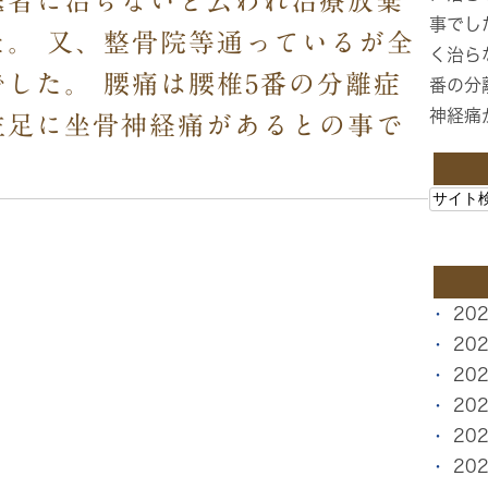
医者に治らないと云われ治療放棄
事でし
た。 又、整骨院等通っているが全
く治ら
した。 腰痛は腰椎5番の分離症
番の分
神経痛
左足に坐骨神経痛があるとの事で
20
20
20
20
20
20