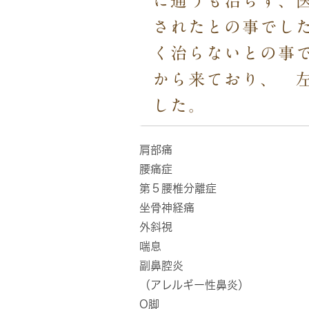
に通うも治らず、
されたとの事でし
く治らないとの事で
から来ており、 
した。
肩部痛
腰痛症
第５腰椎分離症
坐骨神経痛
外斜視
喘息
副鼻腔炎
（アレルギー性鼻炎）
O脚