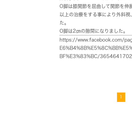
O脚は膝関節を屈曲して関節を伸
以上の治療をする事により外斜視
た。
O脚は2㎝の隙間になりました。
https://www.facebook.co
E6%B4%8B%E5%8C%BB%E5
BF%E3%83%BC/365464170
1