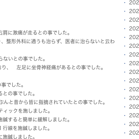
20
20
20
20
右肩に激痛が走るとの事でした。
20
り、整形外科に通うも治らず、医者に治らないと云わ
20
20
らないとの事でした。
20
おり、 左足に坐骨神経痛があるとの事でした。
20
20
の事でした。
20
るとの事でした。
20
いぶんと昔から皆に指摘されていたとの事でした。
20
ティックを施しました。
20
施鍼すると簡単に緩解しました。
20
１行線を施鍼しました。
20
に施鍼しました。