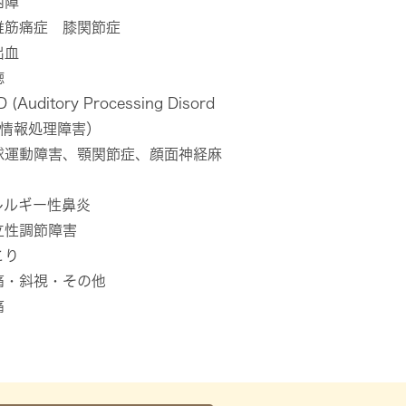
内障
維筋痛症 膝関節症
出血
聴
 (Auditory Processing Disord
聴覚情報処理障害）
球運動障害、顎関節症、顔面神経麻
レルギー性鼻炎
立性調節障害
こり
痛・斜視・その他
痛