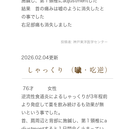
施鍼し、第１頸椎にadjustmentした
結果 首の痛みは嘘のように消失したと
の事でした
右足部痛も消失しました
投稿者:
神戸東洋医学センター
2026.02.04更新
しゃっくり （噦・吃逆）
76才 女性
逆流性食道炎によるしゃっくりが3年程前
より発症して薬を飲み続けるも効果が無
いという事でした。
首、肩周辺と背部に施鍼し、第１頸椎にa
djustmentすると１日間全く止まってい