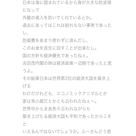
日本は海に囲まれているから海が大きな防波堤
になって
外敵の進入を防いでくれているとか。
過去にあってはこれは紛れもない事実であった
し、
防衛費をあまり使わずに済んだし、
このお金を民生に回すことが出来たし。
国の方針も経済優先であったねぇ。
吉田茂内閣の時は経済政策一辺倒であったと思
うよ。
その結果日本は世界第2位の経済大国を築き上
げる
わけだけれども、エコノミックアニマルとか
家は兎小屋だとかとも云われたねぇ～。
世界中からまあ色々云われながらも
築き上げたる経済大国も平和であったからこそ
と
いえるんではないでしょうか。ふーさんどう思