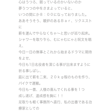
心はうつろ、眠っているのかいないのか
夢うつつの中をさまよっていると、
いつの間にか８：００になっておりました。
ああそうそう、暖炉のあるＢａｒ、リクエスト
に
薪を運んでやらなくちゃ～と思いが巡り起床。
シャワーを取り乍ら、むにゃむにゃと呪文を唱
え、
今日一日の無事とこれから始まるドラマに期待
をよせ、
今日も1日名役者を演じる事が出来ますように
祈る事しばし、
庭に出て薪を二束、２０ｋｇ程のものを作り、
バイクで運搬。
今日も一善、人様の喜んでくれる事を１つ
成し遂げ、達成感を胸に！！
足取りも軽く事務所へ直行、私の出番である治
療家としての