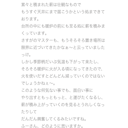
累々と積まれた薪は壮観なもので
もうすぐ天井にまで届こうかという処まできて
おります。
台所の中にも暖炉の前にも至る処に薪を積みま
くっています。
さすがのマスターも、もうそろそろ置き場所は
限界に近づいてきたかなぁ～と云っていました
っけ。
しかし季節柄だいぶ気温も下がって来たし、
そろそろ暖炉に火が入る頃になってきたので、
火を使いだすとどんどん減っていくのではない
でしょうかねぇ～。
このような何気ない事でも、面白い事に
やり出すともっともっと、と運びたくなるし、
薪が積み上がっていくのを見るとうれしくなっ
たりして
だんだん興奮してくるみたいですね。
ふーさん、どのように思いますか。