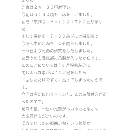
昨夜は２４：３０頃就寝し、
今朝は６：３０頃もう床を上げました。
薪を２束作り、Ｂａｒリクエストに運びまし
た。
そして事務所。７：００過ぎには事務所で
今研究中の足湯を１０分間程しました。
一昨日より足湯の研究をしだしました。
と云うのも足底部に亀裂が入ったからです。
このことについては１ヶ月程前左足に
同じような事が起こり足湯をしたら
２回しただけですぐに治ってしまったからで
す。
今回は右足に出てきました。この時気付きがあ
ったのです。
足湯の後、一日中足部がホカホカと暖かく
大変気持ちがよいのです。
漢方でいう処の頭寒足熱という状態が