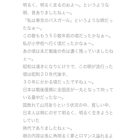
明るく、明るく走るのおよ～。というような
唄、昔ありましたねぇ～。
「私は東京のバスガール」というような唄だっ
たなぁ～。
この歌ももう５０数年前の頃だったかなぁ～。
私が小学校へ行く頃だったかなぁ～。
あの頃は未だ戦後の色は濃く残っていましたね
ぇ～。
昭和は遠きになりにけりで、この唄が流行った
頃は昭和２０年代後半、
３０年にかかる頃だったですねぇ～。
日本は戦後復興に全国民が一丸となって向って
いる最中だったな～。
国敗れて山河ありという状況の中、貧しい中、
日本人は唄にのせて明るく、明るく生きようと
していた
時代でありましたねぇ～。
唄の内容は兎に角明るく夢とロマンス溢れるよ