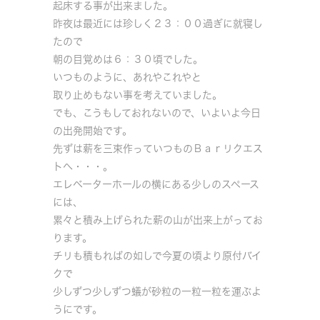
起床する事が出来ました。
昨夜は最近には珍しく２３：００過ぎに就寝し
たので
朝の目覚めは６：３０頃でした。
いつものように、あれやこれやと
取り止めもない事を考えていました。
でも、こうもしておれないので、いよいよ今日
の出発開始です。
先ずは薪を三束作っていつものＢａｒリクエス
トへ・・・。
エレベーターホールの横にある少しのスペース
には、
累々と積み上げられた薪の山が出来上がってお
ります。
チリも積もればの如しで今夏の頃より原付バイ
クで
少しずつ少しずつ蟻が砂粒の一粒一粒を運ぶよ
うにです。