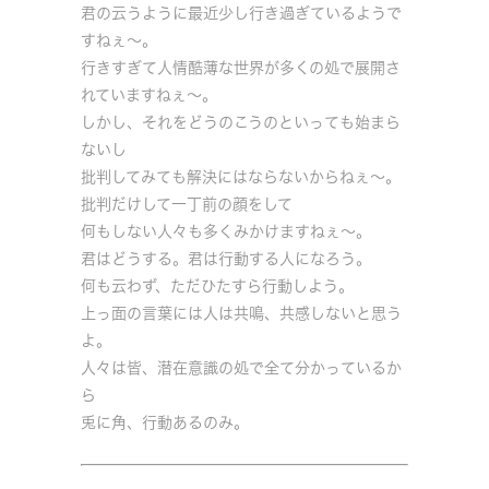
君の云うように最近少し行き過ぎているようで
すねぇ～。
行きすぎて人情酷薄な世界が多くの処で展開さ
れていますねぇ～。
しかし、それをどうのこうのといっても始まら
ないし
批判してみても解決にはならないからねぇ～。
批判だけして一丁前の顔をして
何もしない人々も多くみかけますねぇ～。
君はどうする。君は行動する人になろう。
何も云わず、ただひたすら行動しよう。
上っ面の言葉には人は共鳴、共感しないと思う
よ。
人々は皆、潜在意識の処で全て分かっているか
ら
兎に角、行動あるのみ。