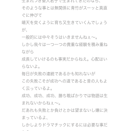
生まれつき聖人君子で生まれてきたのなら、
そのような事とは無関係に青竹がスーッと真直
ぐに伸びて
晴天を突くように育ち又生きていくんでしょう
が、
一般的には中々そうはいきませんねぇ～。
しかし我々は一つ一つの貴重な経験を積み重ね
ながら
成長していけるのも事実だからねえ。心配はい
らないよ。
毎日が失敗の連続であるかも知れないが
この失敗こそが成功への道であると昔の人もよ
く云っているよ。
成功、成功、成功、勝ち戦ばかりでは物語は生
まれないからねぇ～。
だあれも失敗とか負けとかは望まないし嫌に決
まっているよ、
しかしよりドラマチックにするには必要な事だ