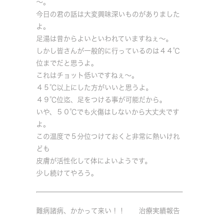
～。
今日の君の話は大変興味深いものがありました
よ。
足湯は昔からよいといわれていますねぇ～。
しかし皆さんが一般的に行っているのは４４℃
位までだと思うよ。
これはチョット低いですねぇ～。
４５℃以上にした方がいいと思うよ。
４９℃位迄、足をつける事が可能だから。
いや、５０℃でも火傷はしないから大丈夫です
よ。
この温度で５分位つけておくと非常に熱いけれ
ども
皮膚が活性化して体によいようです。
少し続けてやろう。
難病諸病、かかって来い！！ 治療実績報告