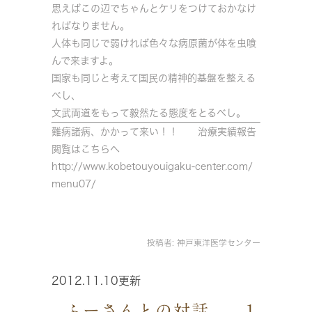
思えばこの辺でちゃんとケリをつけておかなけ
ればなりません。
人体も同じで弱ければ色々な病原菌が体を虫喰
んで来ますよ。
国家も同じと考えて国民の精神的基盤を整える
べし、
文武両道をもって毅然たる態度をとるべし。
難病諸病、かかって来い！！ 治療実績報告
閲覧はこちらへ
http://www.kobetouyouigaku-center.com/
menu07/
投稿者:
神戸東洋医学センター
2012.11.10更新
ふーさんとの対話 1