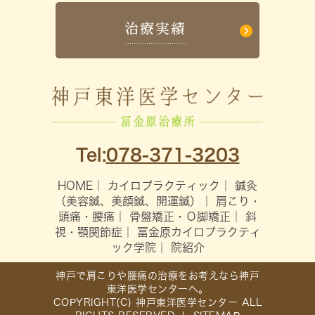
Tel:
078-371-3203
HOME
｜
カイロプラクティック
｜
鍼灸
（美容鍼、美顔鍼、開運鍼）
｜
肩こり・
頭痛・腰痛
｜
骨盤矯正・Ｏ脚矯正
｜
斜
視・顎関節症
｜
冨金原カイロプラクティ
ック学院
｜
院紹介
神戸で肩こりや腰痛の治療をお考えなら神戸
東洋医学センターへ。
COPYRIGHT(C) 神戸東洋医学センター ALL