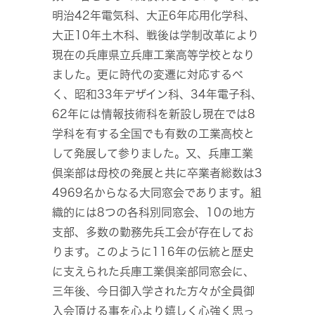
明治42年電気科、大正6年応用化学科、
大正10年土木科、戦後は学制改革により
現在の兵庫県立兵庫工業高等学校となり
ました。更に時代の変遷に対応するべ
く、昭和33年デザイン科、34年電子科、
62年には情報技術科を新設し現在では8
学科を有する全国でも有数の工業高校と
して発展して参りました。又、兵庫工業
倶楽部は母校の発展と共に卒業者総数は3
4969名からなる大同窓会であります。組
織的には8つの各科別同窓会、10の地方
支部、多数の勤務先兵工会が存在してお
ります。このように116年の伝統と歴史
に支えられた兵庫工業倶楽部同窓会に、
三年後、今日御入学された方々が全員御
入会頂ける事を心より嬉しく心強く思っ