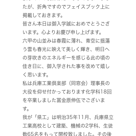
たが、折角ですのでフェイスブック上に
掲載しておきます。
皆さん本日は御入学誠におめでとうござ
います。心よりお慶び申し上げます。
六甲の山並みは春霞に薄れ、青空に揺蕩
う雲も春光に映えて美しく輝き、明日へ
の芽吹きのエネルギーを感じる此の頃の
佳き日に、御入学された事を改めて嬉し
く思います。
私は兵庫工業倶楽部（同窓会）理事長の
大役を仰せ付かっております化学科18回
を卒業しました冨金原伸伍でございま
す。
我が「県工」は明治35年11月、兵庫県立
工業高校として建築、機械の2学科、生徒
数65名をもって開校致しました。その後