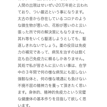
人間の出現はせいぜい20万年前と云われ
ており、つい最近という事になります。
太古の昔から存在しているコロナのよう
な微生物が悪いの、花粉が悪いのと云い
張った所で何の解決策にもなりません。
其れ等をいくら駆逐しようとしても、駆
逐しきれないでしょう。薬の役目は免疫
力の補完であって、病気を治すのは飽く
迄も自己免疫力に頼るしかありません。
其処で私が皆さんに云いたい事は、在学
中の３年間で何の様な病気にも屈しない
強靭な体と、何の様な境遇にも負けない
不撓不屈の精神力を養って頂きたく思い
ます。身体的、精神的免疫力という完璧
な健康体の基本作りを目指して欲しく思
います。