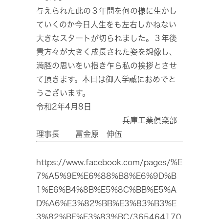
与えられた此の３年間を何の様に生かし
ていくのか今日人生をも左右しかねない
大きなスタートが切られました。３年後
貴方々が大きく成長された姿を想像し、
満腔の思いをい抱き乍ら私の挨拶とさせ
て頂きます。本日は御入学誠におめでと
うございます。
令和2年4月8日
兵庫工業倶楽部
理事長 冨金原 伸伍
https://www.facebook.com/pages/%E
7%A5%9E%E6%88%B8%E6%9D%B
1%E6%B4%8B%E5%8C%BB%E5%A
D%A6%E3%82%BB%E3%83%B3%E
3%82%BF%E3%83%BC/365464170