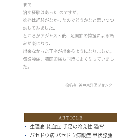
まで
治す経験はあった のですが、
捻挫は経験がなかったのでどうかなと思いつつ
試してみました。
ところがアジャスト後、足関節の捻挫による痛
みが楽になり、
出来なかった正座が出来るようになりました。
勿論腰痛、膝関節痛も同時によくなっていまし
た。
投稿者:
神戸東洋医学センター
ARTICLE
生理痛 貧血症 手足の冷え性 猫背
バセドウ病 バセドウ病眼症 甲状腺腫