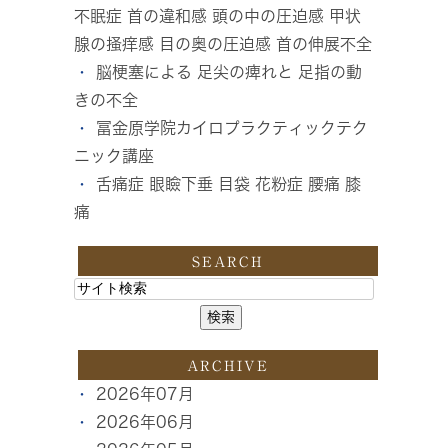
不眠症 首の違和感 頭の中の圧迫感 甲状
腺の掻痒感 目の奥の圧迫感 首の伸展不全
脳梗塞による 足尖の痺れと 足指の動
きの不全
冨金原学院カイロプラクティックテク
ニック講座
舌痛症 眼瞼下垂 目袋 花粉症 腰痛 膝
痛
SEARCH
ARCHIVE
2026年07月
2026年06月