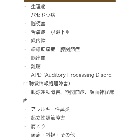
生理痛
バセドウ病
脳梗塞
舌痛症 眼瞼下垂
緑内障
線維筋痛症 膝関節症
脳出血
難聴
APD (Auditory Processing Disord
er 聴覚情報処理障害）
眼球運動障害、顎関節症、顔面神経麻
痺
アレルギー性鼻炎
起立性調節障害
肩こり
頭痛・斜視・その他