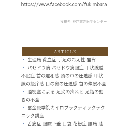
https://www.facebook.com/fukimbara
投稿者:
神戸東洋医学センター
ARTICLE
生理痛 貧血症 手足の冷え性 猫背
バセドウ病 バセドウ病眼症 甲状腺腫
不眠症 首の違和感 頭の中の圧迫感 甲状
腺の掻痒感 目の奥の圧迫感 首の伸展不全
脳梗塞による 足尖の痺れと 足指の動
きの不全
冨金原学院カイロプラクティックテク
ニック講座
舌痛症 眼瞼下垂 目袋 花粉症 腰痛 膝