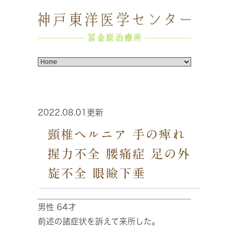
2022.08.01更新
頸椎ヘルニア 手の痺れ
握力不全 腰痛症 足の外
旋不全 眼瞼下垂
男性 64才
前述の諸症状を訴えて来所した。