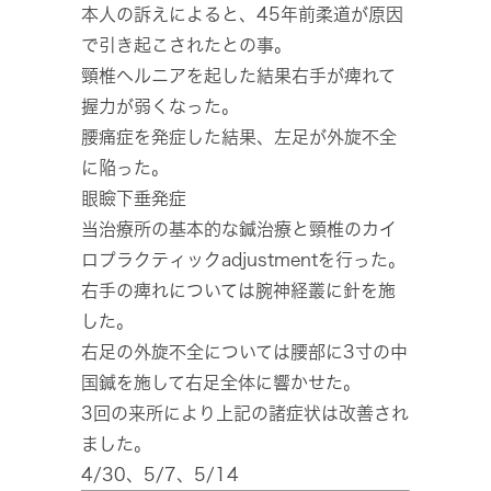
本人の訴えによると、45年前柔道が原因
で引き起こされたとの事。
頸椎ヘルニアを起した結果右手が痺れて
握力が弱くなった。
腰痛症を発症した結果、左足が外旋不全
に陥った。
眼瞼下垂発症
当治療所の基本的な鍼治療と頸椎のカイ
ロプラクティックadjustmentを行った。
右手の痺れについては腕神経叢に針を施
した。
右足の外旋不全については腰部に3寸の中
国鍼を施して右足全体に響かせた。
3回の来所により上記の諸症状は改善され
ました。
4/30、5/7、5/14