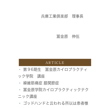
兵庫工業倶楽部 理事長
冨金原 伸伍
ARTICLE
第９6期生 冨金原カイロプラクティ
ック学院 講座
線維筋痛症 膝関節症
冨金原学院カイロプラクティックテク
ニック講座
ゴッドハンドと云われる所以は患者様