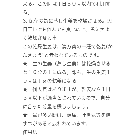
来る。この時は１日３０ℊ以内で利用す
る。
3. 保存の為に蒸し生姜を乾燥させる。天
日干しでも何んでも良いので、兎に角よ
く乾燥させる事
この乾燥生姜は、漢方薬の一種で乾姜(か
んきょう)と云われているものです。
★ 生の生姜（蒸し生姜）は乾燥させる
と１０分の１に成る。即ち、生の生姜１
０ℊは１ℊの乾姜になる
★ 個人差はありますが、乾姜なら１日
３ℊ以下が適当とされているので、自分
に合った分量を探しましょう。
★ 量が多い時は、頭痛、吐き気等を催
す事があると云われています。
使用法